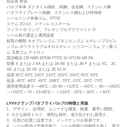
部品名 材質
バルブ本体 ダクタイル鋳鉄、鋳鋼、合金鋼、ステンレス鋼
バタフライプレート鋳鋼、ステンレス鋼および特殊材
シールリング各種ゴム、PTFE
ステム 2Cr13、ステンレススチール
フィラー O リング、フレキシブルグラファイト O
シール材の選定と適用温度
材質の種類 ネオプレンゴム ブタジエンゴム エチレンプロピレ
ンゴム ポリテトラフルオロエチレン シリコーンゴム フッ素ゴ
ム 天然ゴム ナイロン
英語略語 CR NBR EPDM PTFE SI VITON NR PA
型番 X または J XA または JA XB または JB F または XC、JC
XD または JD XE または JE X1 N
温度 82℃ 93℃ 150℃ 232℃ 250℃ 204℃ 85℃ 93℃
低温 -40℃ -40℃ -40℃ -268℃ -70℃ -23℃ -20℃ -73℃
適用使用温度 0～+80℃～20 40～+125℃～+82℃～-30～+150℃
～+150℃～70～23+85℃～ ＋150℃～20℃～30℃～＋93℃
LYV®クランプバタフライバルブの特徴と用途
1、デザイン、合理的、ユニークな構造、軽量、素早い開閉。
2. 小さな操作トルク、便利な操作、省力化された器用さ。
3、任意の位置に設置でき、メンテナンスが容易です。
4、シール部品は交換可能で、シール性能は信頼性が高く、双方