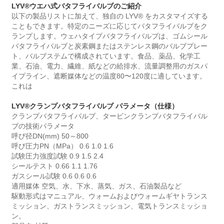
LYV®ウエハ式バタフライバルブのご紹介
以下の製品リストに加えて、独自の LYV® をカスタマイズする
こともできます。特定のニーズに応じてバタフライバルブをク
ランプします。ウェハタイプバタフライバルブは、ゴムシール
バタフライバルブと炭素鋼またはステンレス鋼のバルブプレー
ト、バルブステムで構成されています。食品、薬品、化学工
業、石油、電力、繊維、紙などの給排水、流量調整用のガスパ
イプライン、遮断媒体などの温度80〜120度に適しています。
これは
LYV®クランプバタフライバルブ パラメータ（仕様）
クランプバタフライバルブ、タービンクランプバタフライバル
ブの技術パラメータ
呼び径DN(mm) 50～800
呼び圧力PN（MPa） 0.6 1.0 1.6
試験圧力強度試験 0.9 1.5 2.4
シールテスト 0.66 1.1 1.76
ガスシール試験 0.6 0.6 0.6
適用媒体 空気、水、下水、蒸気、ガス、石油製品など
駆動形式はマニュアル、ウォームおよびウォームギヤトランス
ミッション、ガストランスミッション、電気トランスミッショ
ン。