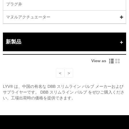
プラグ弁
マヌルアクチュエーター
新製品
View as
<
>
LYV® は、中国の有名な DBB スリムライン バルブ メーカーおよび
サプライヤーです。 DBB スリムライン バルブ をぜひご購入くださ
い。工場出荷時の価格を提供できます。