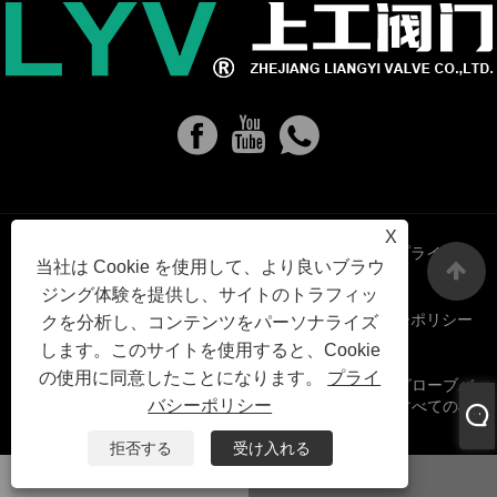
X
Links
Sitemap
RSS
XML
プライバシ
当社は Cookie を使用して、より良いブラウ
ジング体験を提供し、サイトのトラフィッ
ーポリシー
クを分析し、コンテンツをパーソナライズ
します。このサイトを使用すると、Cookie
の使用に同意したことになります。
プライ
Copyright©2023 Zhejiang Liangyi Valve Co.、Ltd。 - グローブバ
バシーポリシー
ルブ、ボールバルブ、キャスティングゲートバルブ - すべての権
利は予約されています。
拒否する
受け入れる
ワッツアップ
Eメール