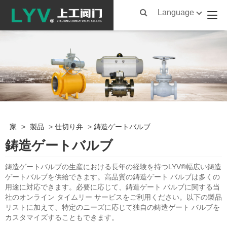
Language
家
>
製品
>
仕切り弁
>
鋳造ゲートバルブ
鋳造ゲートバルブ
鋳造ゲートバルブの生産における長年の経験を持つLYV®幅広い鋳造
ゲートバルブを供給できます。高品質の鋳造ゲート バルブは多くの
用途に対応できます。必要に応じて、鋳造ゲート バルブに関する当
社のオンライン タイムリー サービスをご利用ください。以下の製品
リストに加えて、特定のニーズに応じて独自の鋳造ゲート バルブを
カスタマイズすることもできます。