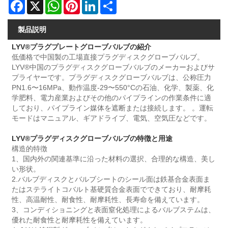
Facebook
X
WhatsApp
Pinterest
LinkedIn
Share
製品説明
LYV®プラグプレートグローブバルブの紹介
低価格で中国製の工場直接プラグディスクグローブバルブ。
LYV®中国のプラグディスクグローブバルブのメーカーおよびサ
プライヤーです。プラグディスクグローブバルブは、公称圧力
PN1.6〜16MPa、動作温度-29〜550°Cの石油、化学、製薬、化
学肥料、電力産業およびその他のパイプラインの作業条件に適
しており、パイプライン媒体を遮断または接続します。 。運転
モードはマニュアル、ギアドライブ、電気、空気圧などです。
LYV®プラグディスクグローブバルブの特徴と用途
構造的特徴
1、国内外の関連基準に沿った材料の選択、合理的な構造、美し
い形状。
2.バルブディスクとバルブシートのシール面は鉄基合金表面ま
たはステライトコバルト基硬質合金表面でできており、耐摩耗
性、高温耐性、耐食性、耐摩耗性、長寿命を備えています。
3、コンディショニングと表面窒化処理によるバルブステムは、
優れた耐食性と耐摩耗性を備えています。