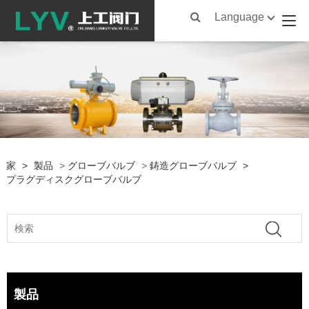
Language
家
>
製品
>
グローブバルブ
>
鋳造グローブバルブ
>
プラグディスクグローブバルブ
製品