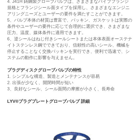
4. J41H 鋳鋼製グローブバルブは、さまざまなパイプフランジ
規格とフランジシール面タイプを採用し、さまざまなエンジニ
アリングニーズとユーザーの要件を満たすことができます。
5、バルブ本体の材質は豊富で、パッキン、ガスケットは実際の
条件やユーザーの要件に応じて合理的に選択でき、さまざまな
圧力、温度、媒体条件に適用できます。
6、逆シールはねじ付きシールシートまたは本体表面オーステナ
イトステンレス鋼でできており、信頼性の高いシール、機械を
停止することなく交換パッキンを実行でき、便利で迅速で、シ
ステムの動作に影響を与えません。
プラグディスクグローブバルブの特性
1. シンプルな構造、製造とメンテナンスが容易
2. 出張が少なく、開閉時間が短い
3、良好なシール、シール面間の摩擦が小さく、長寿命
LYV®プラグプレートグローブバルブ 詳細