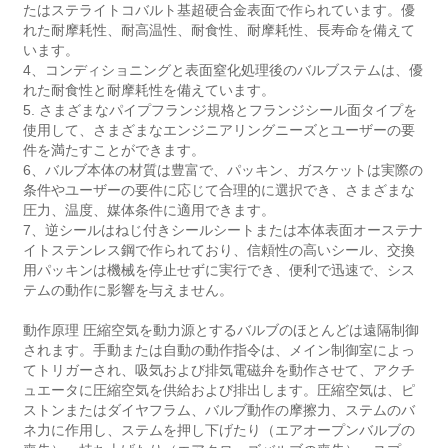
たはステライトコバルト基超硬合金表面で作られています。優
れた耐摩耗性、耐高温性、耐食性、耐摩耗性、長寿命を備えて
います。
4、コンディショニングと表面窒化処理後のバルブステムは、優
れた耐食性と耐摩耗性を備えています。
5. さまざまなパイプフランジ規格とフランジシール面タイプを
使用して、さまざまなエンジニアリングニーズとユーザーの要
件を満たすことができます。
6、バルブ本体の材質は豊富で、パッキン、ガスケットは実際の
条件やユーザーの要件に応じて合理的に選択でき、さまざまな
圧力、温度、媒体条件に適用できます。
7、逆​​シールはねじ付きシールシートまたは本体表面オーステナ
イトステンレス鋼で作られており、信頼性の高いシール、交換
用パッキンは機械を停止せずに実行でき、便利で迅速で、シス
テムの動作に影響を与えません。
動作原理 圧縮空気を動力源とするバルブのほとんどは遠隔制御
されます。手動または自動の動作指令は、メイン制御室によっ
てトリガーされ、吸気および排気電磁弁を動作させて、アクチ
ュエータに圧縮空気を供給および排出します。圧縮空気は、ピ
ストンまたはダイヤフラム、バルブ動作の摩擦力、ステムのバ
ネ力に作用し、ステムを押し下げたり（エアオープンバルブの