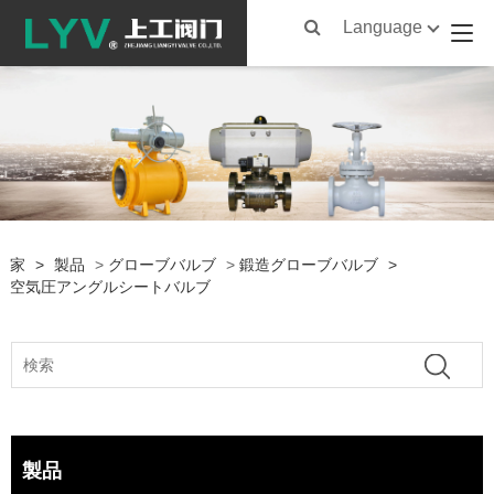
Language
家
>
製品
>
グローブバルブ
>
鍛造グローブバルブ
>
空気圧アングルシートバルブ
製品