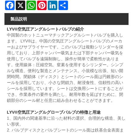
Facebook
X
WhatsApp
Pinterest
LinkedIn
Share
製品説明
LYV®空気圧アングルシートバルブの紹介
中国製のホットニューマチックアングルシートバルブを購入し
ます。 LYV®は、中国の空気圧アングルシートバルブのメーカ
ーおよびサプライヤーです。このバルブは複動シリンダーを採
用しており、上部チャンバー吸気または下部チャンバー吸気を
使用してバルブを遠隔制御し、操作が簡単で柔軟性がありま
す。使用媒体：圧縮空気、窒素を使用するシリンダー。シンプ
ルな構造、便利な製造とメンテナンス。小規模な出張、短い開
閉時間。閉鎖体（ディスク）とシートのシール面は円錐形のシ
ールを採用しており、小さな閉鎖力、耐浸食性、信頼性の高い
シールを採用しています。シートは交換用シートにすることが
でき、作業条件の要件を満たし、耐用年数を延ばすために、閉
鎖部分のシール材と任意に組み合わせることができます。
LYV®空気圧アングルグローブバルブの特徴と用途
1、国内外の関連基準に沿った材料の選択、合理的な構造、美し
い形状。
2. バルブディスクとバルブシートのシール面は鉄基合金表面ま